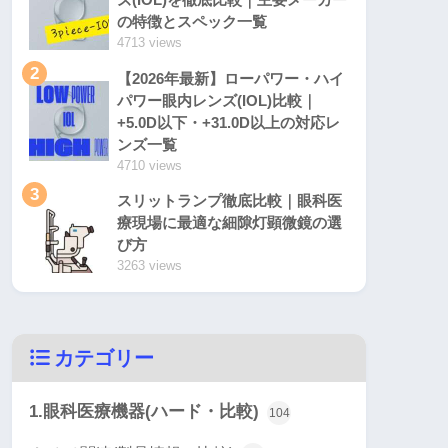
の特徴とスペック一覧
4713 views
2
【2026年最新】ローパワー・ハイ
パワー眼内レンズ(IOL)比較｜
+5.0D以下・+31.0D以上の対応レ
ンズ一覧
4710 views
3
スリットランプ徹底比較｜眼科医
療現場に最適な細隙灯顕微鏡の選
び方
3263 views
カテゴリー
1.眼科医療機器(ハード・比較)
104