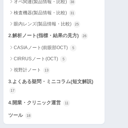
オペ関連(製品情報・比較)
38
検査機器(製品情報・比較)
31
眼内レンズ(製品情報・比較)
25
2.解析ノート(指標・結果の見方)
26
CASIAノート(前眼部OCT)
5
CIRRUSノート(OCT)
5
視野計ノート
13
3.よくある疑問・ミニコラム(短文解説)
17
4.開業・クリニック運営
11
ツール
18