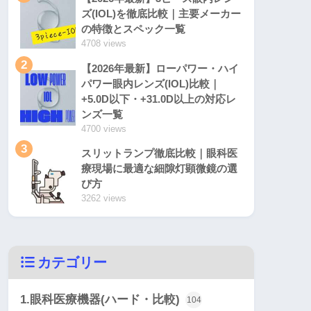
ズ(IOL)を徹底比較｜主要メーカー
の特徴とスペック一覧
4708 views
2
【2026年最新】ローパワー・ハイ
パワー眼内レンズ(IOL)比較｜
+5.0D以下・+31.0D以上の対応レ
ンズ一覧
4700 views
3
スリットランプ徹底比較｜眼科医
療現場に最適な細隙灯顕微鏡の選
び方
3262 views
カテゴリー
1.眼科医療機器(ハード・比較)
104