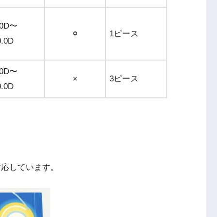
.0D〜
⚪︎
1ピース
0.0D
.0D〜
×
3ピース
0.0D
対応しています。