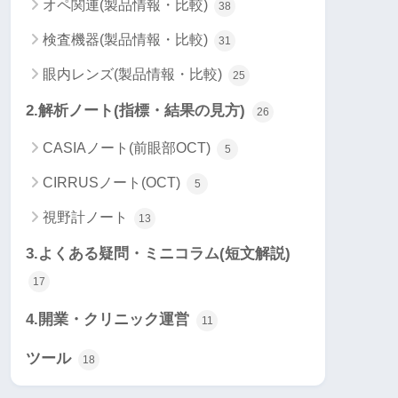
オペ関連(製品情報・比較)
38
検査機器(製品情報・比較)
31
眼内レンズ(製品情報・比較)
25
2.解析ノート(指標・結果の見方)
26
CASIAノート(前眼部OCT)
5
CIRRUSノート(OCT)
5
視野計ノート
13
3.よくある疑問・ミニコラム(短文解説)
17
4.開業・クリニック運営
11
ツール
18