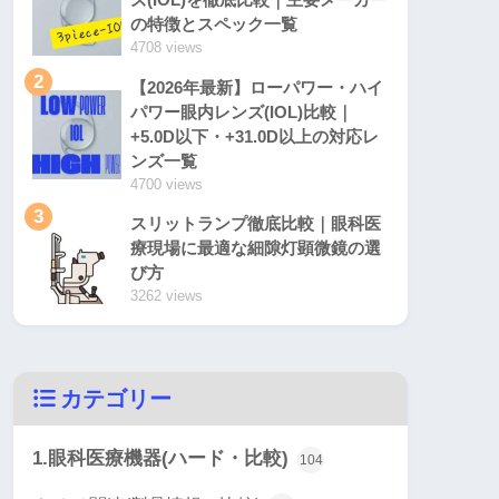
の特徴とスペック一覧
4708 views
2
【2026年最新】ローパワー・ハイ
パワー眼内レンズ(IOL)比較｜
+5.0D以下・+31.0D以上の対応レ
ンズ一覧
4700 views
3
スリットランプ徹底比較｜眼科医
療現場に最適な細隙灯顕微鏡の選
び方
3262 views
カテゴリー
1.眼科医療機器(ハード・比較)
104