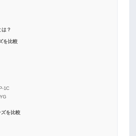
とは？
ンズを比較
-1C
8YG
ンズを比較