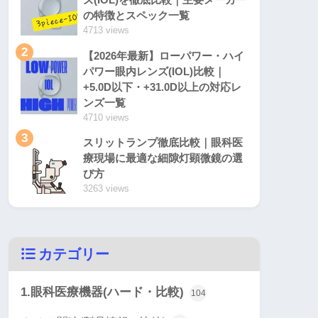
の特徴とスペック一覧
4713 views
2
【2026年最新】ローパワー・ハイ
パワー眼内レンズ(IOL)比較｜
+5.0D以下・+31.0D以上の対応レ
ンズ一覧
4710 views
3
スリットランプ徹底比較｜眼科医
療現場に最適な細隙灯顕微鏡の選
び方
3263 views
カテゴリー
1.眼科医療機器(ハード・比較)
104