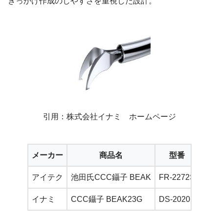
きっかけ作成のしやすさを重視した設計。
引用：株式会社イナミ ホームページ
メーカー
商品名
型番
定
アイテク
池田氏CCC鑷子 BEAK
FR-2272S
¥17
イナミ
CCC鑷子 BEAK23G
DS-2020
¥17