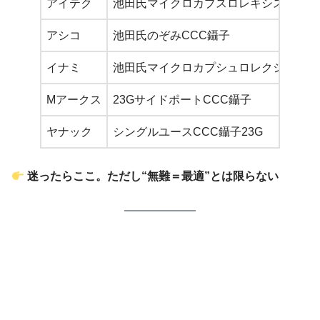
アイテク
池田氏マイクロカプスロレキシス鑷子
アシコ
池田氏のぞみCCC鑷子
イナミ
池田氏マイクロカプシュロレクシス鑷子 S-
Mアークス
23GサイドポートCCC鑷子
ヤナック
シングルユースCCC鑷子23G
迷ったらここ。ただし“無難＝最適”とは限らない