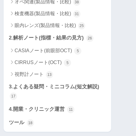
オペ関連(製品情報・比較)
38
検査機器(製品情報・比較)
31
眼内レンズ(製品情報・比較)
25
2.解析ノート(指標・結果の見方)
26
CASIAノート(前眼部OCT)
5
CIRRUSノート(OCT)
5
視野計ノート
13
3.よくある疑問・ミニコラム(短文解説)
17
4.開業・クリニック運営
11
ツール
18