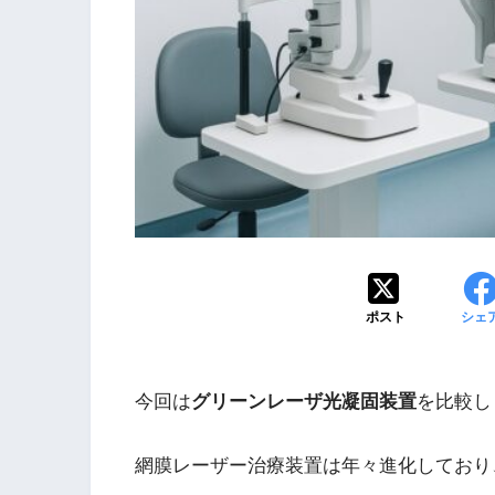
ポスト
シェ
今回は
グリーンレーザ光凝固装置
を比較し
網膜レーザー治療装置は年々進化しており