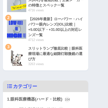
の特徴とスペック一覧
4716 views
2
【2026年最新】ローパワー・ハイ
パワー眼内レンズ(IOL)比較｜
+5.0D以下・+31.0D以上の対応レ
ンズ一覧
4712 views
3
スリットランプ徹底比較｜眼科医
療現場に最適な細隙灯顕微鏡の選
び方
3263 views
カテゴリー
1.眼科医療機器(ハード・比較)
104