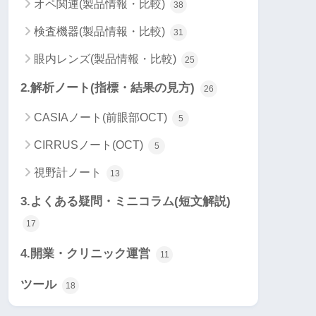
オペ関連(製品情報・比較)
38
検査機器(製品情報・比較)
31
眼内レンズ(製品情報・比較)
25
2.解析ノート(指標・結果の見方)
26
CASIAノート(前眼部OCT)
5
CIRRUSノート(OCT)
5
視野計ノート
13
3.よくある疑問・ミニコラム(短文解説)
17
4.開業・クリニック運営
11
ツール
18