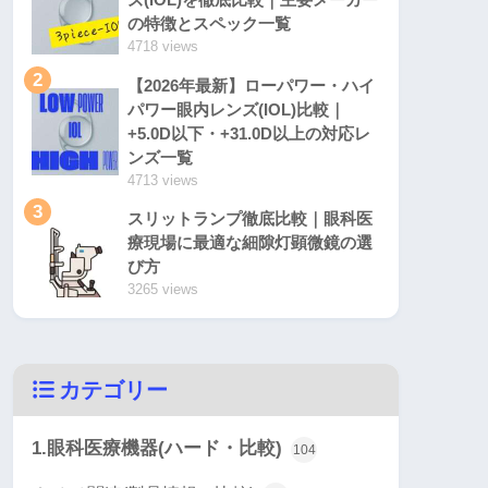
の特徴とスペック一覧
4718 views
2
【2026年最新】ローパワー・ハイ
パワー眼内レンズ(IOL)比較｜
+5.0D以下・+31.0D以上の対応レ
ンズ一覧
4713 views
3
スリットランプ徹底比較｜眼科医
療現場に最適な細隙灯顕微鏡の選
び方
3265 views
カテゴリー
1.眼科医療機器(ハード・比較)
104