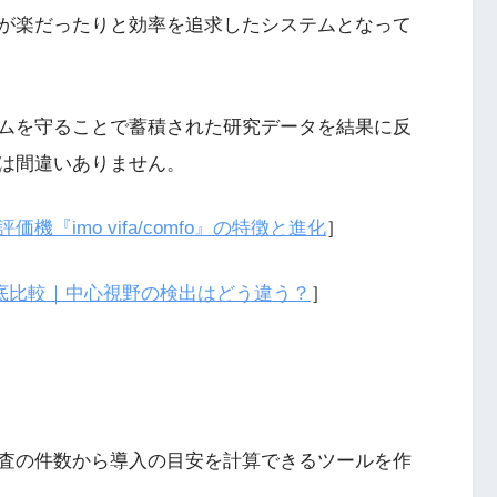
が楽だったりと効率を追求したシステムとなって
ムを守ることで蓄積された研究データを結果に反
は間違いありません。
『imo vifa/comfo』の特徴と進化
］
2)を徹底比較｜中心視野の検出はどう違う？
］
査の件数から導入の目安を計算できるツールを作