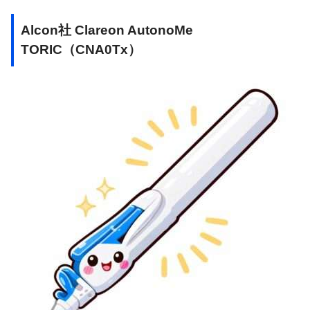
Alcon社 Clareon AutonoMe
TORIC（CNA0Tx）