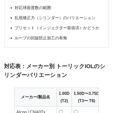
対応球面度数の範囲
乱視矯正力（シリンダー）のバリエーション
プリセット（インジェクター装填済）かどうか
ループの回旋防止加工の有無
対応表：メーカー別 トーリックIOLのシ
リンダーバリエーション
1.00D
1.50D〜3.75D
メーカー/製品名
4.
(T2)
(T3〜 T6)
Alcon / CNA0Tx
◯
◯
○(