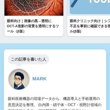
眼科向け｜画像の黒→透明に
眼科クリニック向け｜シ
OCT-A造影の背景を透明にするツ
不足を事前に確認できる
ール（β版）
ル(β版)
この記事を書いた人
MARK
眼科医療機器の現場データから、機器導入と手術運用の
意思決定を整理。 白内障・硝子体・OCT・視野計領域の