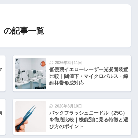
」の記事一覧
2026年3月11日
マ
低侵襲イエローレーザー光凝固装置
別
比較｜閾値下・マイクロパルス・線
維柱帯形成対応
2026年3月10日
向
バックフラッシュニードル（25G）
を徹底比較｜機能別に見る特徴と選
び方のポイント