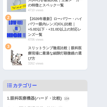
の特徴とスペック一覧
4710 views
2
【2026年最新】ローパワー・ハイ
パワー眼内レンズ(IOL)比較｜
+5.0D以下・+31.0D以上の対応レ
ンズ一覧
4706 views
3
スリットランプ徹底比較｜眼科医
療現場に最適な細隙灯顕微鏡の選
び方
3262 views
カテゴリー
1.眼科医療機器(ハード・比較)
104