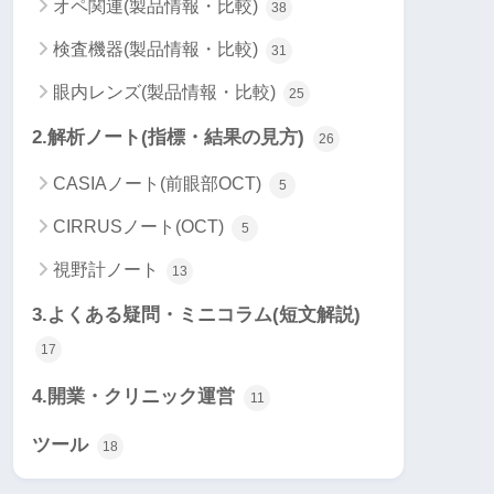
オペ関連(製品情報・比較)
38
検査機器(製品情報・比較)
31
眼内レンズ(製品情報・比較)
25
2.解析ノート(指標・結果の見方)
26
CASIAノート(前眼部OCT)
5
CIRRUSノート(OCT)
5
視野計ノート
13
3.よくある疑問・ミニコラム(短文解説)
17
4.開業・クリニック運営
11
ツール
18